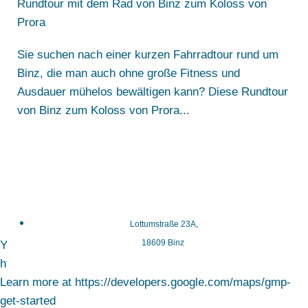
Rundtour mit dem Rad von Binz zum Koloss von
Prora
Sie suchen nach einer kurzen Fahrradtour rund um
Binz, die man auch ohne große Fitness und
Ausdauer mühelos bewältigen kann? Diese Rundtour
von Binz zum Koloss von Prora...
Lottumstraße 23A,
18609 Binz
You must enable Billing on the Google Cloud Project at
https://console.cloud.google.com/project/_/billing/enable
Learn more at https://developers.google.com/maps/gmp-
get-started